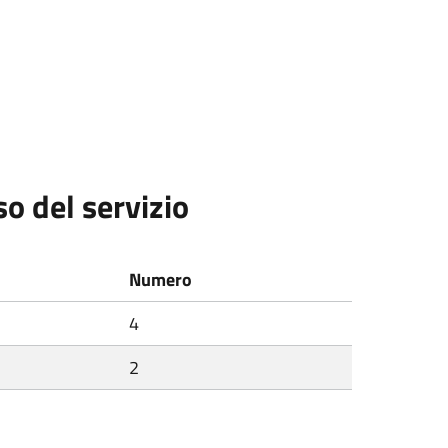
so del servizio
Numero
4
2