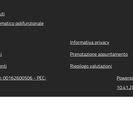
uti
ematico polifunzionale
Informativa privacy
i
Prenotazione appuntamento
nti
Riepilogo valutazioni
ne: 00162600506 - PEC:
Powered 
10.41.2)