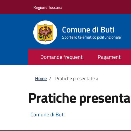
Salta al contenuto principale
Skip to footer content
Regione Toscana
Comune di Buti
Sportello telematico polifunzionale
Domande frequenti
Pagamenti
Briciole di pane
Home
/
Pratiche presentate a
Pratiche presenta
Comune di Buti