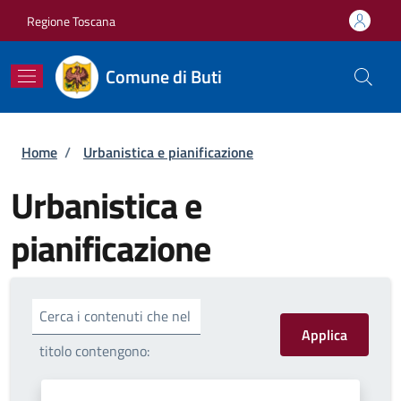
Salta al contenuto principale
Skip to footer content
Regione Toscana
Comune di Buti
Briciole di pane
Home
/
Urbanistica e pianificazione
Urbanistica e
pianificazione
Cerca i contenuti che nel
titolo contengono: